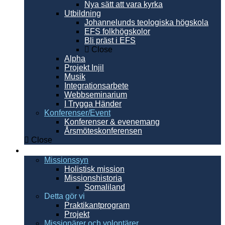
Nya sätt att vara kyrka
Utbildning
Johannelunds teologiska högskola
EFS folkhögskolor
Bli präst i EFS
Close
Alpha
Projekt Injil
Musik
Integrationsarbete
Webbseminarium
I Trygga Händer
Konferenser/Event
Konferenser & evenemang
Årsmöteskonferensen
Close
Internationellt
Missionssyn
Holistisk mission
Missionshistoria
Somaliland
Detta gör vi
Praktikantprogram
Projekt
Missionärer och volontärer