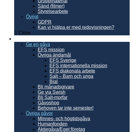
Gruppmaterial
Sänd (filmer)
Styrelsearbete
Övrigt
GDPR
Kan vi hjälpa er med redovisningen?
Close
Ge en gåva
Ge en gåva
EFS mission
Övriga ändamål
EFS Sverige
EFS internationella mission
EFS diakonala arbete
Salt – Barn och unga
Bial
Bli månadsgivare
Ge via Swish
Bli Salt-morfar
Gåvoshop
Behoven tar inte semester!
Övriga gåvor
Minnes- och högtidsgåva
Humanfonden
Aktiegåva/Eget företag