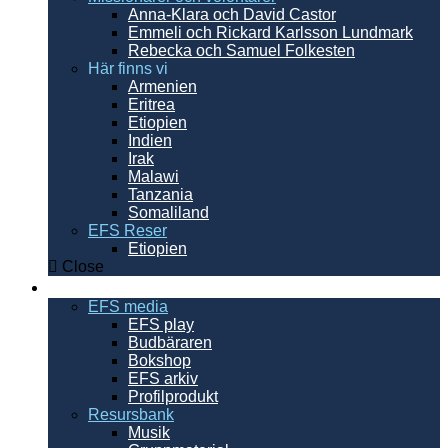
Anna-Klara och David Castor
Emmeli och Rickard Karlsson Lundmark
Rebecka och Samuel Folkesten
Här finns vi
Armenien
Eritrea
Etiopien
Indien
Irak
Malawi
Tanzania
Somaliland
EFS Reser
Etiopien
Close
Resurser
EFS media
EFS play
Budbäraren
Bokshop
EFS arkiv
Profilprodukt
Resursbank
Musik