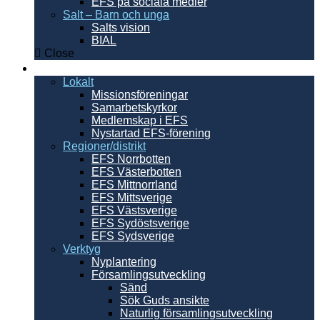
EFS på sociala medier
Salt – Barn och unga
Salts vision
BIAL
Close
Sverige
Lokalt
Missionsföreningar
Samarbetskyrkor
Medlemskap i EFS
Nystartad EFS-förening
Regioner/distrikt
EFS Norrbotten
EFS Västerbotten
EFS Mittnorrland
EFS Mittsverige
EFS Västsverige
EFS Sydöstsverige
EFS Sydsverige
Verktyg
Nyplantering
Församlingsutveckling
Sänd
Sök Guds ansikte
Naturlig församlingsutveckling