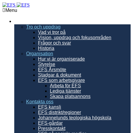
Menu
EFS
Tro och uppdrag
Vad vi tror på
Vision, uppdrag och fokusområden
Frågor och svar
Historia
Organisation
Hur vi är organiserade
Styrelse
EFS Årsmöte
Stadgar & dokument
EFS som arbetsgivare
Arbeta för EFS
Lediga tjänster
Skapa platsannons
Kontakta oss
EFS kansli
EFS distrikt/regioner
Johannelunds teologiska högskola
EFS-gårdar
Presskontakt