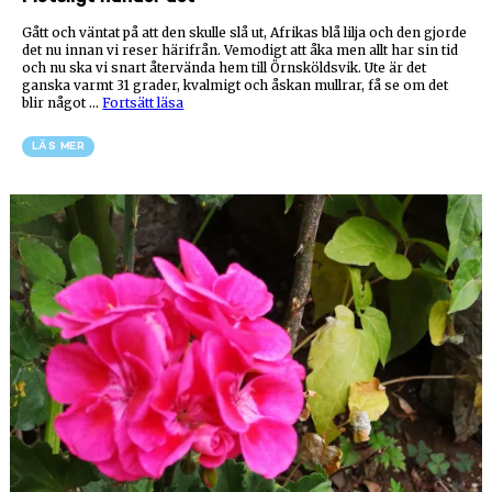
Gått och väntat på att den skulle slå ut, Afrikas blå lilja och den gjorde
det nu innan vi reser härifrån. Vemodigt att åka men allt har sin tid
och nu ska vi snart återvända hem till Örnsköldsvik. Ute är det
ganska varmt 31 grader, kvalmigt och åskan mullrar, få se om det
”Plötsligt
blir något …
Fortsätt läsa
händer
det”
LÄS MER