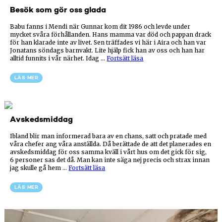
Besök som gör oss glada
Babu fanns i Mendi när Gunnar kom dit 1986 och levde under
mycket svåra förhållanden. Hans mamma var död och pappan drack
för han klarade inte av livet. Sen träffades vi här i Aira och han var
Jonatans söndags barnvakt. Lite hjälp fick han av oss och han har
”Besök
alltid funnits i vår närhet. Idag …
Fortsätt läsa
som
gör
LÄS MER
oss glada”
Avskedsmiddag
Ibland blir man informerad bara av en chans, satt och pratade med
våra chefer ang våra anställda. Då berättade de att det planerades en
avskedsmiddag för oss samma kväll i vårt hus om det gick för sig,
6 personer sas det då. Man kan inte säga nej precis och strax innan
”Avskedsmiddag”
jag skulle gå hem …
Fortsätt läsa
LÄS MER