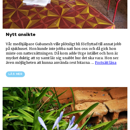
Nytt ansikte
Vår medhjälpare Gabanesh ville plötsligt bli förflyttad till annat jobb
på sjukhuset. Hon kunde inte jobba natt hos oss och då gick hon
miste om nattersättningen. Då kom adde Urge istället och hon är
mycket duktig att sy samt lär sig snabbt hur det ska vara. Hon ser
”Nytt
även möjligheten att kunna använda rest bitarna. …
Fortsätt läsa
ansikte
LÄS MER