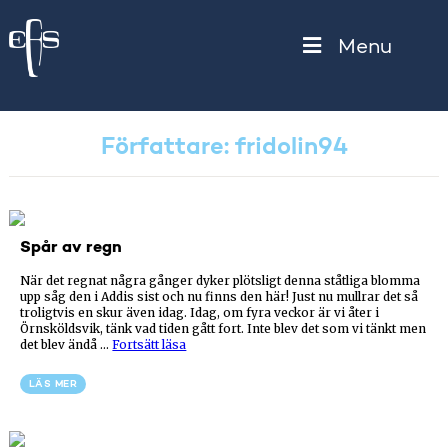
Menu
Författare:
fridolin94
Spår av regn
När det regnat några gånger dyker plötsligt denna ståtliga blomma
upp såg den i Addis sist och nu finns den här! Just nu mullrar det så
troligtvis en skur även idag. Idag, om fyra veckor är vi åter i
Örnsköldsvik, tänk vad tiden gått fort. Inte blev det som vi tänkt men
”Spår
det blev ändå …
Fortsätt läsa
av
regn”
LÄS MER