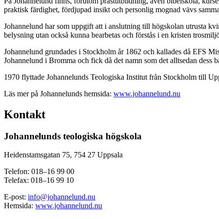
På Johannelund finns, förutom prästutbildning, även bibelskola, kurse
praktisk färdighet, fördjupad insikt och personlig mognad vävs samman
Johannelund har som uppgift att i anslutning till högskolan utrusta kvin
belysning utan också kunna bearbetas och förstås i en kristen trosmiljö
Johannelund grundades i Stockholm år 1862 och kallades då EFS Missions
Johannelund i Bromma och fick då det namn som det alltsedan dess bä
1970 flyttade Johannelunds Teologiska Institut från Stockholm till U
Läs mer på Johannelunds hemsida:
www.johannelund.nu
Kontakt
Johannelunds teologiska högskola
Heidenstamsgatan 75, 754 27 Uppsala
Telefon: 018–16 99 00
Telefax: 018–16 99 10
E-post:
info@johannelund.nu
Hemsida:
www.johannelund.nu