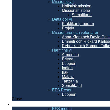
Missionssyn
Holistisk mission
Missionshistoria
Somaliland
Detta gör vi
Praktikantprogram
Projekt
Missionärer och volontärer
Anna-Klara och David Cast
Emmeli och Rickard Karls
Rebecka och Samuel Folke
Här finns vi
Armenien
Eritrea
Etiopien
Indien
Irak
Malawi
Tanzania
Somaliland
EFS Reser
Etiopien
Close
Resurser
EFS media