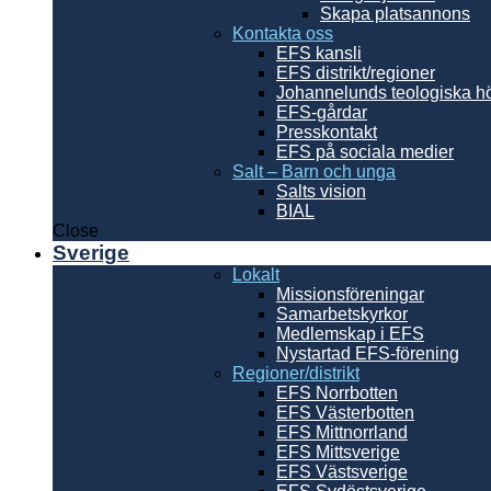
Skapa platsannons
Kontakta oss
EFS kansli
EFS distrikt/regioner
Johannelunds teologiska h
EFS-gårdar
Presskontakt
EFS på sociala medier
Salt – Barn och unga
Salts vision
BIAL
Close
Sverige
Lokalt
Missionsföreningar
Samarbetskyrkor
Medlemskap i EFS
Nystartad EFS-förening
Regioner/distrikt
EFS Norrbotten
EFS Västerbotten
EFS Mittnorrland
EFS Mittsverige
EFS Västsverige