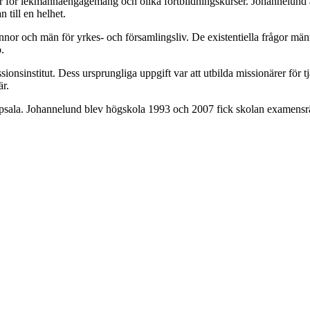
r för lekmannaengagemang och olika fortbildningskurser. Johannelund är
 till en helhet.
nor och män för yrkes- och församlingsliv. De existentiella frågor männis
.
institut. Dess ursprungliga uppgift var att utbilda missionärer för tjäns
r.
ppsala. Johannelund blev högskola 1993 och 2007 fick skolan examensrä