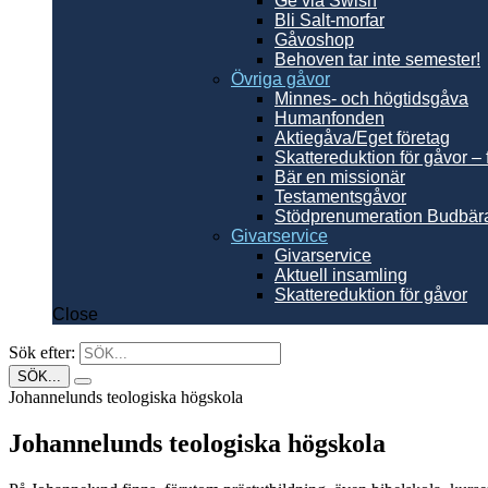
Ge via Swish
Bli Salt-morfar
Gåvoshop
Behoven tar inte semester!
Övriga gåvor
Minnes- och högtidsgåva
Humanfonden
Aktiegåva/Eget företag
Skattereduktion för gåvor – 
Bär en missionär
Testamentsgåvor
Stödprenumeration Budbär
Givarservice
Givarservice
Aktuell insamling
Skattereduktion för gåvor
Close
Sök efter:
Johannelunds teologiska högskola
Johannelunds teologiska högskola