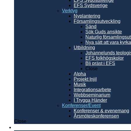
EFS Sydöstsverige
EFS Sydsverige
Verktyg
Nyplantering
Församlingsutveckling
Sänd
Sök Guds ansikte
Naturlig församlingsu
Nya sätt att vara kyrka
Utbildning
Johannelunds teologi
EFS folkhögskolor
Bli präst i EFS
Close
Alpha
Projekt Injil
Musik
Integrationsarbete
Webbseminarium
I Trygga Händer
Konferenser/Event
Konferenser & evenemang
Årsmöteskonferensen
Close
Internationellt