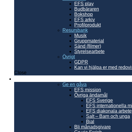
EFS play
Budbäraren
Bokshop
EFS arkiv
Profilprodukt
Resursbank
Musik
Gruppmaterial
Sänd (filmer)
Styrelsearbete
Övrigt
GDPR
Kan vi hjälpa er med redov
Close
Ge en gåva
Ge en gåva
EFS mission
Övriga ändamål
EFS Sverige
EFS internationella m
EFS diakonala arbete
Salt – Barn och unga
Bial
Bli månadsgivare