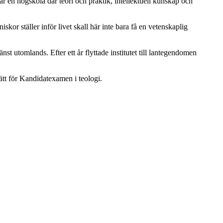
 en högskola där teori och praktik, intellektuell kunskap och
kor ställer inför livet skall här inte bara få en vetenskaplig
t utomlands. Efter ett år flyttade institutet till lantegendomen
tt för Kandidatexamen i teologi.