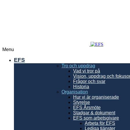
Menu
EFS
Tro och uppdrag
Vad vi tror på
Vision, uppdrag och fokus
Frågor och svar
Historia
Organisation
Hur vi är organiserade
Styrelse
EFS Årsmöte
Stadgar & dokument
EFS som arbetsgivare
Arbeta för EFS
Lediga tjänster