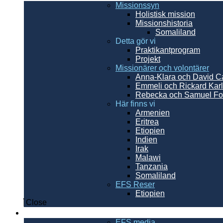
Missionssyn
Holistisk mission
Missionshistoria
Somaliland
Detta gör vi
Praktikantprogram
Projekt
Missionärer och volontärer
Anna-Klara och David C
Emmeli och Rickard Kar
Rebecka och Samuel Fo
Här finns vi
Armenien
Eritrea
Etiopien
Indien
Irak
Malawi
Tanzania
Somaliland
EFS Reser
Etiopien
Close
Resurser
EFS media