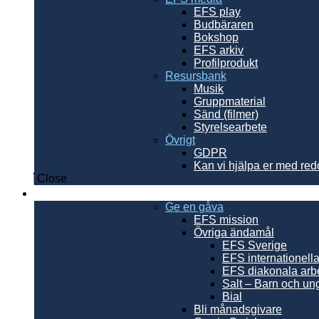
EFS play
Budbäraren
Bokshop
EFS arkiv
Profilprodukt
Resursbank
Musik
Gruppmaterial
Sänd (filmer)
Styrelsearbete
Övrigt
GDPR
Kan vi hjälpa er med re
Close
Ge en gåva
Ge en gåva
EFS mission
Övriga ändamål
EFS Sverige
EFS internationell
EFS diakonala arb
Salt – Barn och un
Bial
Bli månadsgivare