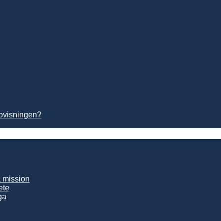
dovisningen?
a mission
ete
ga