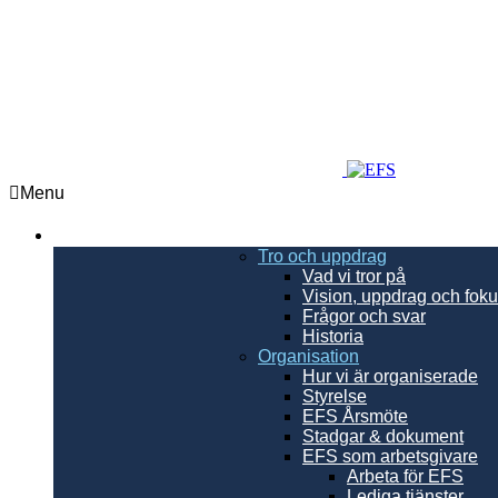
Menu
EFS
Tro och uppdrag
Vad vi tror på
Vision, uppdrag och fo
Frågor och svar
Historia
Organisation
Hur vi är organiserade
Styrelse
EFS Årsmöte
Stadgar & dokument
EFS som arbetsgivare
Arbeta för EFS
Lediga tjänster