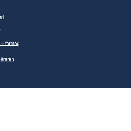
r!
a
 – företag
äraren
r