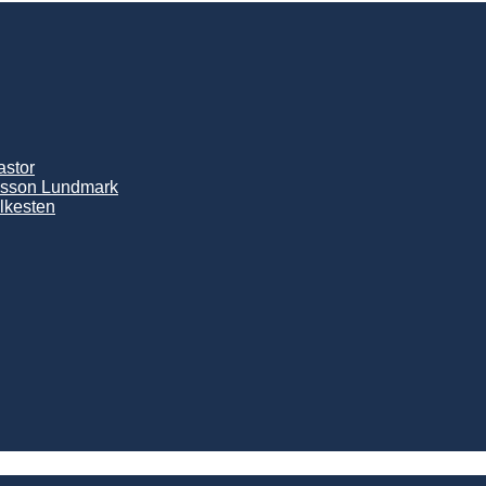
astor
lsson Lundmark
lkesten