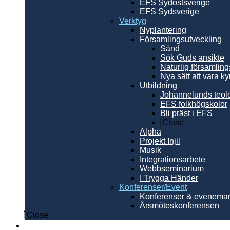
EFS Sydöstsverige
EFS Sydsverige
Verktyg
Nyplantering
Församlingsutveckling
Sänd
Sök Guds ansikte
Naturlig församling
Nya sätt att vara ky
Utbildning
Johannelunds teol
EFS folkhögskolor
Bli präst i EFS
Close
Alpha
Projekt Injil
Musik
Integrationsarbete
Webbseminarium
I Trygga Händer
Konferenser/Event
Konferenser & evenema
Årsmöteskonferensen
Close
Internationellt