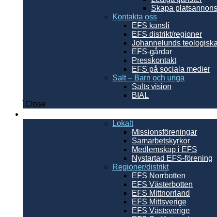
Skapa platsannon
Kontakta oss
EFS kansli
EFS distrikt/regioner
Johannelunds teologisk
EFS-gårdar
Presskontakt
EFS på sociala medier
Salt – Barn och unga
Salts vision
BIAL
Close
Sverige
Lokalt
Missionsföreningar
Samarbetskyrkor
Medlemskap i EFS
Nystartad EFS-förening
Regioner/distrikt
EFS Norrbotten
EFS Västerbotten
EFS Mittnorrland
EFS Mittsverige
EFS Västsverige