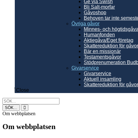
Ge via Swish
Bli Salt-morfar
Gåvoshop
Behoven tar inte semeste
Övriga gåvor
Minnes- och högtidsgåv
Humanfonden
Aktiegåva/Eget företag
Skattereduktion för gåvor
Bär en missionär
Testamentsgåvor
Stödprenumeration Budb
Givarservice
Givarservice
Aktuell insamling
Skattereduktion för gåvo
Close
Sök
efter:
Om webbplatsen
Om webbplatsen