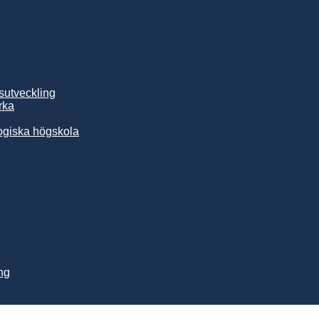
sutveckling
rka
ogiska högskola
ng