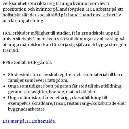
verksamhet som riktar sig till unga kvinnor som levt i
prostitution och kvinnor på landsbygden. HCE arbetar på ett
holistiskt sätt där socialt stöd går hand i hand med kristet liv
och lärjungaträning.
HCE erbjuder möjlighet till studier, från grundskola upp till
universitetsnivå, men även yrkesutbildningar av olika slag, så
att unga människor kan försörja sig själva och bygga sin egen
framtid.
EFS stöd till HCE går till:
Studiestöd i form av skolavgifter och skolmaterial till barn i
familjer som lever i fattigdom.
Unga som tidigare bott på gatan får stöd till sin utbildning
genom skolavgifter, boende, mat och kläder.
Unga människor får en ettårig yrkesutbildning till
exempelvis skräddare, frisör, restaurang-/köksbiträde eller
byggnadsarbetare.
Läs mer på HCE:s hemsida
.