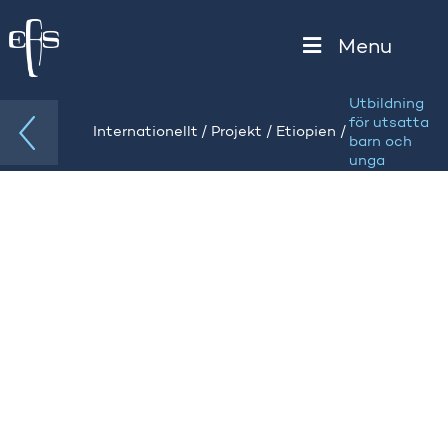
Menu
Utbildning
för utsatta
/
/
/
Internationellt
Projekt
Etiopien
barn och
unga