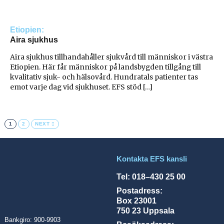
Etiopien
Aira sjukhus
Aira sjukhus tillhandahåller sjukvård till människor i västra
Etiopien. Här får människor på landsbygden tillgång till
kvalitativ sjuk- och hälsovård. Hundratals patienter tas
emot varje dag vid sjukhuset. EFS stöd […]
1
2
NEXT
Kontakta EFS kansli
Tel: 018–430 25 00
Postadress:
Box 23001
750 23 Uppsala
Bankgiro: 900-9903