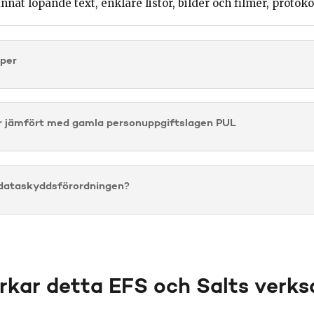
nat löpande text, enklare listor, bilder och filmer, protoko
iper
r jämfört med gamla personuppgiftslagen PUL
 dataskyddsförordningen?
rkar detta EFS och Salts verk