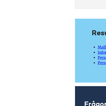
Resu
Mall
Info
Pers
Pers
Frågo