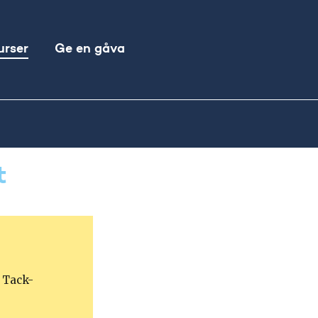
Sök
urser
Ge en gåva
efter:
t
r Tack-