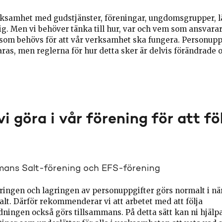
rksamhet med gudstjänster, föreningar, ungdomsgrupper, l
sig. Men vi behöver tänka till hur, var och vem som ansvarar
som behövs för att vår verksamhet ska fungera. Personupp
ras, men reglerna för hur detta sker är delvis förändrade 
i göra i vår förening för att fö
mans Salt-förening och EFS-förening
ringen och lagringen av personuppgifter görs normalt i n
alt. Därför rekommenderar vi att arbetet med att följa
ingen också görs tillsammans. På detta sätt kan ni hjälpas