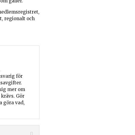
om gäller.
medlemsregistret,
t, regionalt och
d
svarig för
savgifter.
a sig mer om
 krävs. Gör
a göra vad,