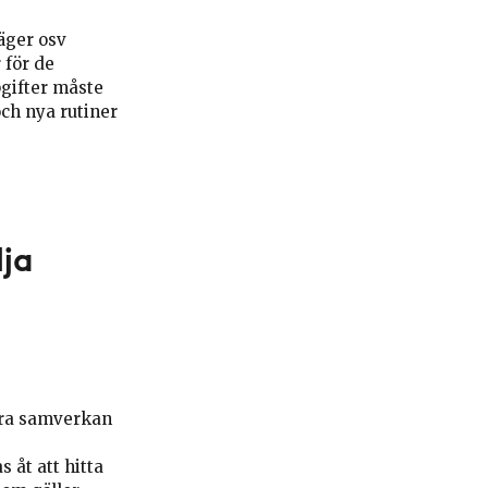
äger osv
 för de
gifter måste
och nya rutiner
lja
ära samverkan
 åt att hitta