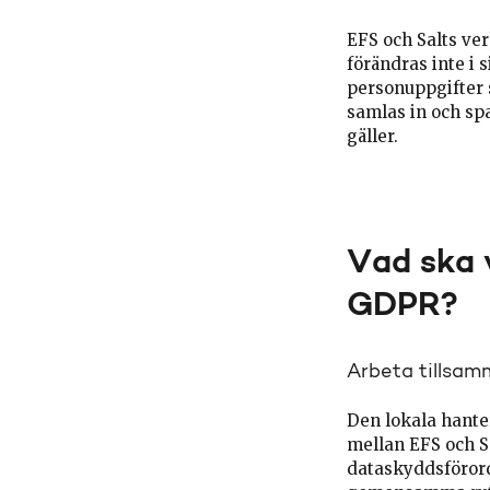
EFS och Salts ve
förändras inte i 
personuppgifter 
samlas in och spa
gäller.
Vad ska v
GDPR?
Arbeta tillsam
Den lokala hante
mellan EFS och S
dataskyddsförordn