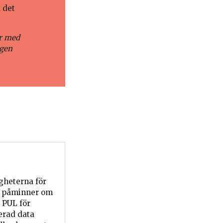
 det
ar med
ngen
gheterna för
t påminner om
 PUL för
erad data