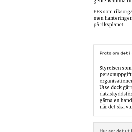
gemensamma rutin
EFS som riksorga
men hanteringen a
på riksplanet.
Prata om det i
Styrelsen som 
personuppgifts
organisationen
Utse dock gärn
dataskyddsföro
gärna en hand
när det ska va
Hur ser det ut 