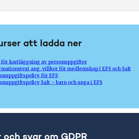
rser att ladda ner
 för kartläggning av personuppgifter
rmationstext ang. villkor för medlemskap i EFS och Salt
onuppgiftspolicy för EFS
onuppgiftspolicy Salt – barn och unga i EFS
r och svar om GDPR