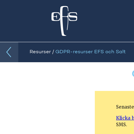
Resurser
GDPR-resurser EFS och Salt
/
Senaste
Klicka 
SMS
.