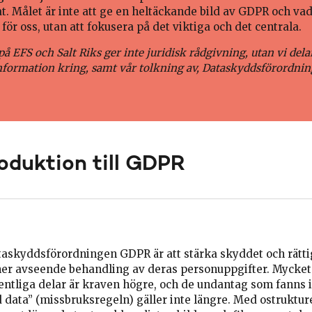
at. Målet är inte att ge en heltäckande bild av GDPR och vad
för oss, utan att fokusera på det viktiga och det centrala.
på EFS och Salt Riks ger inte juridisk rådgivning, utan vi del
information kring, samt vår tolkning av, Dataskyddsförordni
roduktion till GDPR
taskyddsförordningen GDPR är att stärka skyddet och rätti
ner avseende behandling av deras personuppgifter. Mycke
ntliga delar är kraven högre, och de undantag som fanns i
 data” (missbruksregeln) gäller inte längre. Med ostruktur