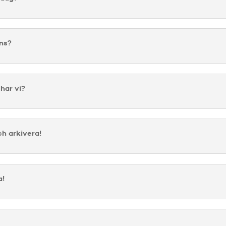
nns?
 har vi?
ch arkivera!
a!