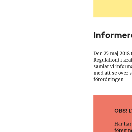
Informer
Den 25 maj 2018 
Regulation) i kr
samlar vi inform
med att se över s
förordningen.
OBS!
D
Här har
förening