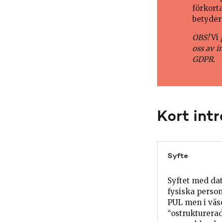
förkort
betyder 
OBS!
Vi
oss av 
GDPR.
Kort int
Syfte
Syftet med da
fysiska perso
PUL men i väse
“ostrukturerad