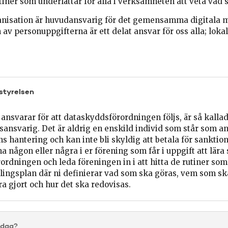
er som underlättar för alla i verksamheten att veta vad s
nisation är huvudansvarig för det gemensamma digitala 
v personuppgifterna är ett delat ansvar för oss alla; lokal
 styrelsen
ansvarar för att dataskyddsförordningen följs, är så kalla
ansvarig. Det är aldrig en enskild individ som står som an
s hantering och kan inte bli skyldig att betala för sanktion
a någon eller några i er förening som får i uppgift att lär
rdningen och leda föreningen in i att hitta de rutiner som
lingsplan där ni definierar vad som ska göras, vem som sk
ra gjort och hur det ska redovisas.
idag?