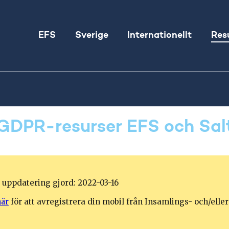
EFS
Sverige
Internationellt
Res
GDPR-resurser EFS och Sal
 uppdatering gjord: 2022-03-16
här
för att avregistrera
din mobil från Insamlings- och/elle