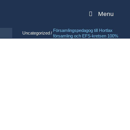
Menu
Församlingspedagog till Hortlax
/
Uncategorized
församling och EFS-kretsen 100%