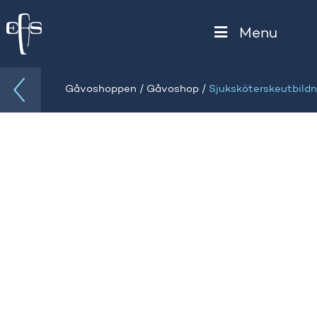
Menu
/
/
Gåvoshoppen
Gåvoshop
Sjuksköterskeutbildn