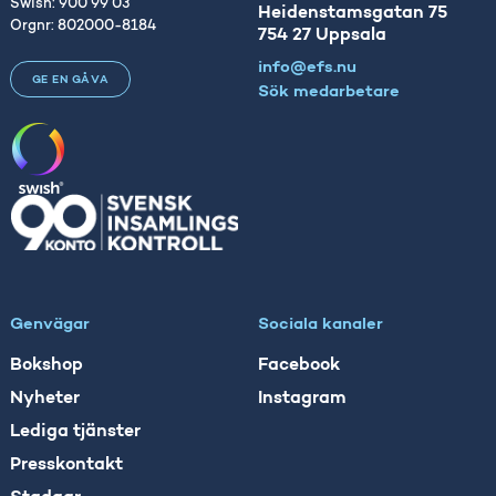
Swish: 900 99 03
Heidenstamsgatan 75
Orgnr: 802000-8184
754 27 Uppsala
info@efs.nu
GE EN GÅVA
Sök medarbetare
Genvägar
Sociala kanaler
Bokshop
Facebook
Nyheter
Instagram
Lediga tjänster
Presskontakt