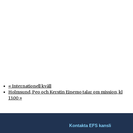
«
Internationell kväll
Holmsund, Peo och Kerstin Einemo talar om mission, kl
13.00
»
Kontakta EFS kansli