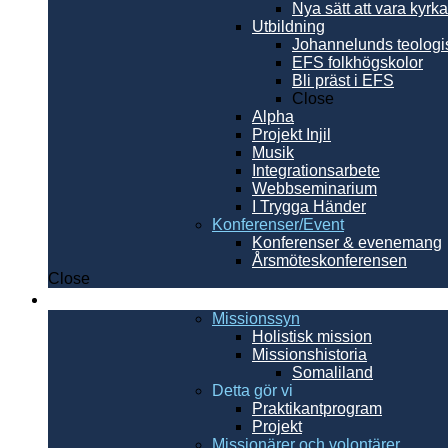
Nya sätt att vara kyrka
Utbildning
Johannelunds teologi
EFS folkhögskolor
Bli präst i EFS
Close
Alpha
Projekt Injil
Musik
Integrationsarbete
Webbseminarium
I Trygga Händer
Konferenser/Event
Konferenser & evenemang
Årsmöteskonferensen
Close
Internationellt
Missionssyn
Holistisk mission
Missionshistoria
Somaliland
Detta gör vi
Praktikantprogram
Projekt
Missionärer och volontärer