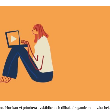
mpo. Hur kan vi prioritera avskildhet och tillbakadragande mitt i våra hek