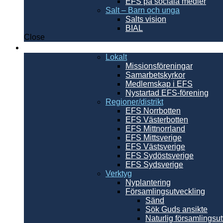
EFS på sociala medier
Salt – Barn och unga
Salts vision
BIAL
Close
Sverige
Lokalt
Missionsföreningar
Samarbetskyrkor
Medlemskap i EFS
Nystartad EFS-förening
Regioner/distrikt
EFS Norrbotten
EFS Västerbotten
EFS Mittnorrland
EFS Mittsverige
EFS Västsverige
EFS Sydöstsverige
EFS Sydsverige
Verktyg
Nyplantering
Församlingsutveckling
Sänd
Sök Guds ansikte
Naturlig församlingsu