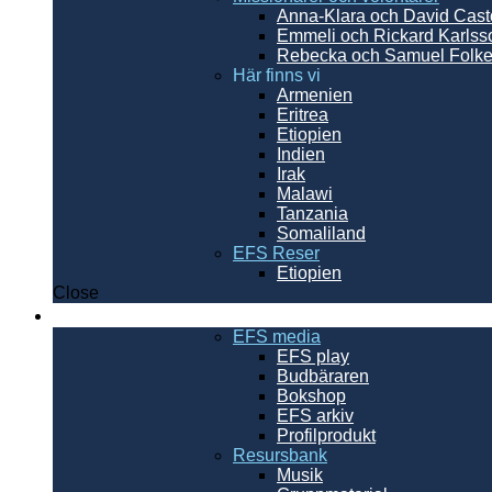
Anna-Klara och David Cast
Emmeli och Rickard Karls
Rebecka och Samuel Folke
Här finns vi
Armenien
Eritrea
Etiopien
Indien
Irak
Malawi
Tanzania
Somaliland
EFS Reser
Etiopien
Close
Resurser
EFS media
EFS play
Budbäraren
Bokshop
EFS arkiv
Profilprodukt
Resursbank
Musik