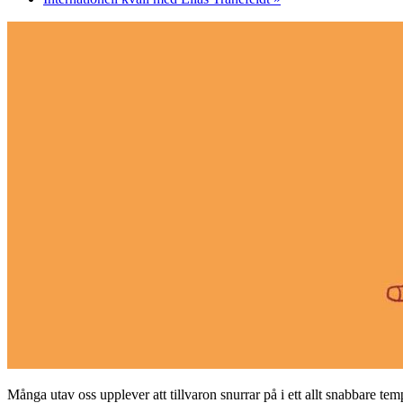
Många utav oss upplever att tillvaron snurrar på i ett allt snabbare te