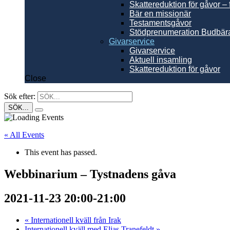
Skattereduktion för gåvor – 
Bär en missionär
Testamentsgåvor
Stödprenumeration Budbär
Givarservice
Givarservice
Aktuell insamling
Skattereduktion för gåvor
Close
Sök efter:
« All Events
This event has passed.
Webbinarium – Tystnadens gåva
2021-11-23 20:00
-
21:00
«
Internationell kväll från Irak
Internationell kväll med Elias Tranefeldt
»