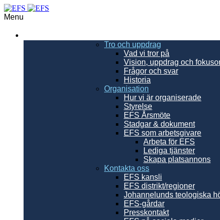
Menu
EFS
Tro och uppdrag
Vad vi tror på
Vision, uppdrag och fokus
Frågor och svar
Historia
Organisation
Hur vi är organiserade
Styrelse
EFS Årsmöte
Stadgar & dokument
EFS som arbetsgivare
Arbeta för EFS
Lediga tjänster
Skapa platsannons
Kontakta oss
EFS kansli
EFS distrikt/regioner
Johannelunds teologiska h
EFS-gårdar
Presskontakt