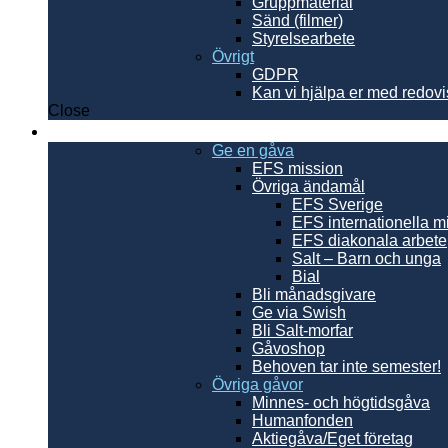
Gruppmaterial
Sänd (filmer)
Styrelsearbete
Övrigt
GDPR
Kan vi hjälpa er med redov
Close
Ge en gåva
Ge en gåva
EFS mission
Övriga ändamål
EFS Sverige
EFS internationella m
EFS diakonala arbete
Salt – Barn och unga
Bial
Bli månadsgivare
Ge via Swish
Bli Salt-morfar
Gåvoshop
Behoven tar inte semester!
Övriga gåvor
Minnes- och högtidsgåva
Humanfonden
Aktiegåva/Eget företag