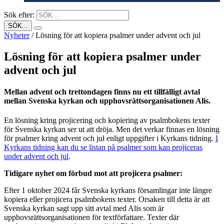
Sök efter:
Nyheter
/
Lösning för att kopiera psalmer under advent och jul
Lösning för att kopiera psalmer under
advent och jul
Mellan advent och trettondagen finns nu ett tillfälligt avtal
mellan Svenska kyrkan och upphovsrättsorganisationen Alis.
En lösning kring projicering och kopiering av psalmbokens texter
för Svenska kyrkan ser ut att dröja. Men det verkar finnas en lösning
för psalmer kring advent och jul enligt uppgifter i Kyrkans tidning.
I
Kyrkans tidning kan du se listan på psalmer som kan projiceras
under advent och jul
.
Tidigare nyhet om förbud mot att projicera psalmer:
Efter 1 oktober 2024 får Svenska kyrkans församlingar inte längre
kopiera eller projicera psalmbokens texter. Orsaken till detta är att
Svenska kyrkan sagt upp sitt avtal med Alis som är
upphovsrättsorganisationen för textförfattare. Texter där