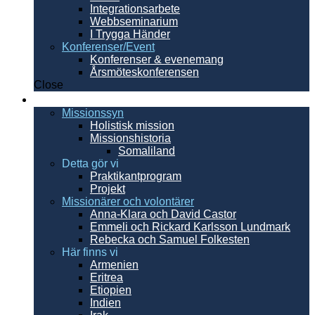
Integrationsarbete
Webbseminarium
I Trygga Händer
Konferenser/Event
Konferenser & evenemang
Årsmöteskonferensen
Close
Internationellt
Missionssyn
Holistisk mission
Missionshistoria
Somaliland
Detta gör vi
Praktikantprogram
Projekt
Missionärer och volontärer
Anna-Klara och David Castor
Emmeli och Rickard Karlsson Lundmark
Rebecka och Samuel Folkesten
Här finns vi
Armenien
Eritrea
Etiopien
Indien