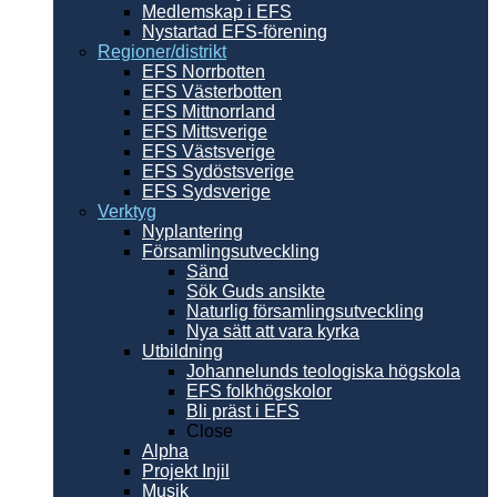
Medlemskap i EFS
Nystartad EFS-förening
Regioner/distrikt
EFS Norrbotten
EFS Västerbotten
EFS Mittnorrland
EFS Mittsverige
EFS Västsverige
EFS Sydöstsverige
EFS Sydsverige
Verktyg
Nyplantering
Församlingsutveckling
Sänd
Sök Guds ansikte
Naturlig församlingsutveckling
Nya sätt att vara kyrka
Utbildning
Johannelunds teologiska högskola
EFS folkhögskolor
Bli präst i EFS
Close
Alpha
Projekt Injil
Musik