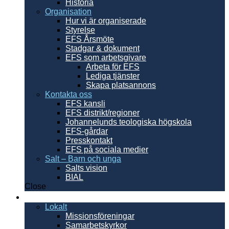
Historia
Organisation
Hur vi är organiserade
Styrelse
EFS Årsmöte
Stadgar & dokument
EFS som arbetsgivare
Arbeta för EFS
Lediga tjänster
Skapa platsannons
Kontakta oss
EFS kansli
EFS distrikt/regioner
Johannelunds teologiska högskola
EFS-gårdar
Presskontakt
EFS på sociala medier
Salt – Barn och unga
Salts vision
BIAL
Close
Sverige
Lokalt
Missionsföreningar
Samarbetskyrkor