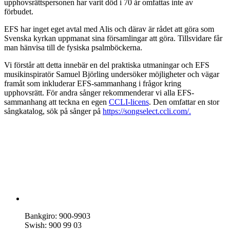
upphovsrättspersonen har varit död i 70 år omfattas inte av
förbudet.
EFS har inget eget avtal med Alis och därav är rådet att göra som
Svenska kyrkan uppmanat sina församlingar att göra. Tillsvidare får
man hänvisa till de fysiska psalmböckerna.
Vi förstår att detta innebär en del praktiska utmaningar och EFS
musikinspiratör Samuel Björling undersöker möjligheter och vägar
framåt som inkluderar EFS-sammanhang i frågor kring
upphovsrätt.
För andra sånger rekommenderar vi alla EFS-
sammanhang att teckna en egen
CCLI-licens
. Den omfattar en stor
sångkatalog, sök på sånger på
https://songselect.ccli.com/.
Bankgiro: 900-9903
Swish: 900 99 03