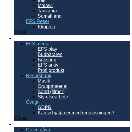
Irak
Malawi
Tanzania
Somaliland
EFS Reser
Etiopien
Close
Resurser
EFS media
EFS play
Budbäraren
Bokshop
EFS arkiv
Profilprodukt
Resursbank
Musik
Gruppmaterial
Sänd (filmer)
Styrelsearbete
Övrigt
GDPR
Kan vi hjälpa er med redovisningen?
Close
Ge en gåva
Ge en gåva