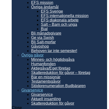
EFS mission
Övriga ändamål
EFS Sverige
EFS internationella mission
EFS diakonala arbete
Salt – Barn och unga
Bial
Bli månadsgivare
Ge via Swish
Bli Salt-morfar
Gåvoshop
Behoven tar inte semester!
Övriga gåvor
Minnes- och högtidsgåva
Humanfonden
Aktiegåva/Eget företag
Skattereduktion för gåvor – företag
Bär en missionär
Testamentsgåvor
Stödprenumeration Budbäraren
Givarservice
Givarservice
Aktuell insamling
Skattereduktion för gåvor
Close