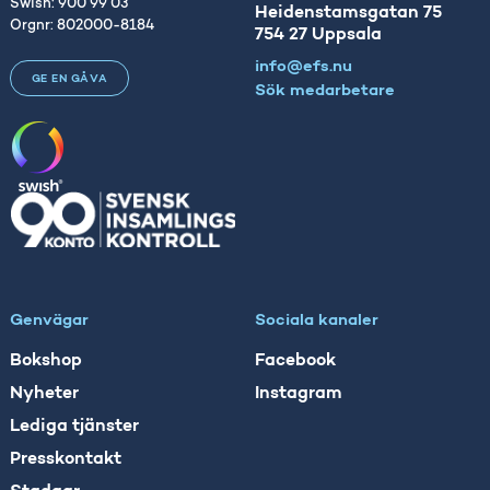
Swish: 900 99 03
Heidenstamsgatan 75
Orgnr: 802000-8184
754 27 Uppsala
info@efs.nu
GE EN GÅVA
Sök medarbetare
Genvägar
Sociala kanaler
Bokshop
Facebook
Nyheter
Instagram
Lediga tjänster
Presskontakt