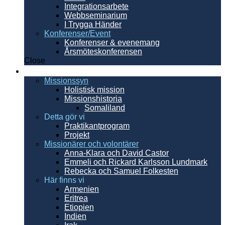
Integrationsarbete
Webbseminarium
I Trygga Händer
Konferenser/Event
Konferenser & evenemang
Årsmöteskonferensen
Close
Internationellt
Missionssyn
Holistisk mission
Missionshistoria
Somaliland
Detta gör vi
Praktikantprogram
Projekt
Missionärer och volontärer
Anna-Klara och David Castor
Emmeli och Rickard Karlsson Lundmark
Rebecka och Samuel Folkesten
Här finns vi
Armenien
Eritrea
Etiopien
Indien