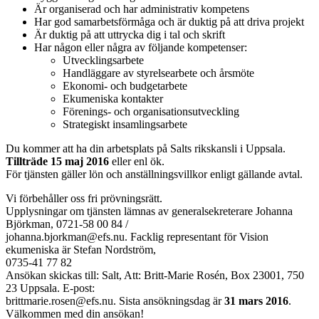
Är organiserad och har administrativ kompetens
Har god samarbetsförmåga och är duktig på att driva projekt
Är duktig på att uttrycka dig i tal och skrift
Har någon eller några av följande kompetenser:
Utvecklingsarbete
Handläggare av styrelsearbete och årsmöte
Ekonomi- och budgetarbete
Ekumeniska kontakter
Förenings- och organisationsutveckling
Strategiskt insamlingsarbete
Du kommer att ha din arbetsplats på Salts rikskansli i Uppsala.
Tillträde 15 maj 2016
eller enl ök.
För tjänsten gäller lön och anställningsvillkor enligt gällande avtal.
Vi förbehåller oss fri prövningsrätt.
Upplysningar om tjänsten lämnas av generalsekreterare Johanna
Björkman, 0721-58 00 84 /
johanna.bjorkman@efs.nu. Facklig representant för Vision
ekumeniska är Stefan Nordström,
0735-41 77 82
Ansökan skickas till: Salt, Att: Britt-Marie Rosén, Box 23001, 750
23 Uppsala. E-post:
brittmarie.rosen@efs.nu. Sista ansökningsdag är
31 mars 2016
.
Välkommen med din ansökan!