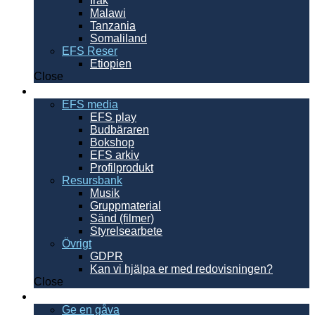
Irak
Malawi
Tanzania
Somaliland
EFS Reser
Etiopien
Close
Resurser
EFS media
EFS play
Budbäraren
Bokshop
EFS arkiv
Profilprodukt
Resursbank
Musik
Gruppmaterial
Sänd (filmer)
Styrelsearbete
Övrigt
GDPR
Kan vi hjälpa er med redovisningen?
Close
Ge en gåva
Ge en gåva