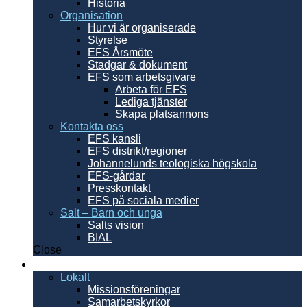
Historia
Organisation
Hur vi är organiserade
Styrelse
EFS Årsmöte
Stadgar & dokument
EFS som arbetsgivare
Arbeta för EFS
Lediga tjänster
Skapa platsannons
Kontakta oss
EFS kansli
EFS distrikt/regioner
Johannelunds teologiska högskola
EFS-gårdar
Presskontakt
EFS på sociala medier
Salt – Barn och unga
Salts vision
BIAL
Close
Sverige
Lokalt
Missionsföreningar
Samarbetskyrkor