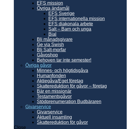
EFS mission
Övriga ändamål
EFS Sverige
EFS internationella mission
EFS diakonala arbete
Salt – Barn och unga
Bial
Bli månadsgivare
Ge via Swish
Bli Salt-morfar
Gåvoshop
Behoven tar inte semester!
Övriga gåvor
Minnes- och högtidsgåva
Humanfonden
Aktiegåva/Eget företag
Skattereduktion för gåvor – företag
Bär en missionär
Testamentsgåvor
Stödprenumeration Budbäraren
Givarservice
Givarservice
Aktuell insamling
Skattereduktion för gåvor
Close