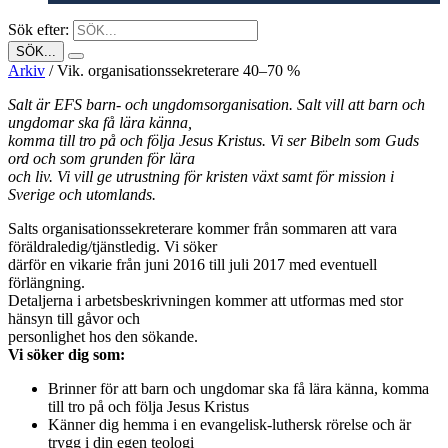
Sök efter:
Arkiv
/
Vik. organisationssekreterare 40–70 %
Salt är EFS barn- och ungdomsorganisation. Salt vill att barn och
ungdomar ska få lära känna,
komma till tro på och följa Jesus Kristus. Vi ser Bibeln som Guds
ord och som grunden för lära
och liv. Vi vill ge utrustning för kristen växt samt för mission i
Sverige och utomlands.
Salts organisationssekreterare kommer från sommaren att vara
föräldraledig/tjänstledig. Vi söker
därför en vikarie från juni 2016 till juli 2017 med eventuell
förlängning.
Detaljerna i arbetsbeskrivningen kommer att utformas med stor
hänsyn till gåvor och
personlighet hos den sökande.
Vi söker dig som:
Brinner för att barn och ungdomar ska få lära känna, komma
till tro på och följa Jesus Kristus
Känner dig hemma i en evangelisk-luthersk rörelse och är
trygg i din egen teologi