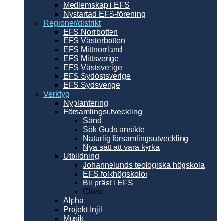
Medlemskap i EFS
Nystartad EFS-förening
Regioner/distrikt
EFS Norrbotten
EFS Västerbotten
EFS Mittnorrland
EFS Mittsverige
EFS Västsverige
EFS Sydöstsverige
EFS Sydsverige
Verktyg
Nyplantering
Församlingsutveckling
Sänd
Sök Guds ansikte
Naturlig församlingsutveckling
Nya sätt att vara kyrka
Utbildning
Johannelunds teologiska högskola
EFS folkhögskolor
Bli präst i EFS
Close
Alpha
Projekt Injil
Musik