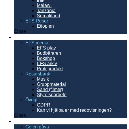
Irak
Malawi
Tanzania
Somaliland
EFS Reser
Etiopien
Close
Resurser
EFS media
EFS play
Budbäraren
Bokshop
EFS arkiv
Profilprodukt
Resursbank
Musik
Gruppmaterial
Sänd (filmer)
Styrelsearbete
Övrigt
GDPR
Kan vi hjälpa er med redovisningen?
Close
Ge en gåva
Ge en gåva