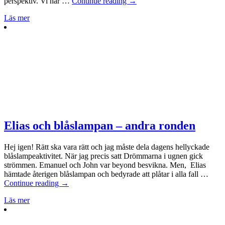
perspektiv. Vi har …
Continue reading
→
Läs mer
Elias och blåslampan – andra ronden
Hej igen! Rätt ska vara rätt och jag måste dela dagens hellyckade
blåslampeaktivitet. När jag precis satt Drömmarna i ugnen gick
strömmen. Emanuel och John var beyond besvikna. Men, Elias
hämtade återigen blåslampan och bedyrade att plåtar i alla fall …
Continue reading
→
Läs mer