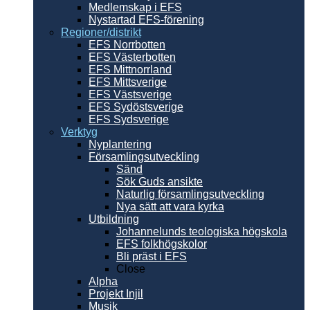
Medlemskap i EFS
Nystartad EFS-förening
Regioner/distrikt
EFS Norrbotten
EFS Västerbotten
EFS Mittnorrland
EFS Mittsverige
EFS Västsverige
EFS Sydöstsverige
EFS Sydsverige
Verktyg
Nyplantering
Församlingsutveckling
Sänd
Sök Guds ansikte
Naturlig församlingsutveckling
Nya sätt att vara kyrka
Utbildning
Johannelunds teologiska högskola
EFS folkhögskolor
Bli präst i EFS
Close
Alpha
Projekt Injil
Musik