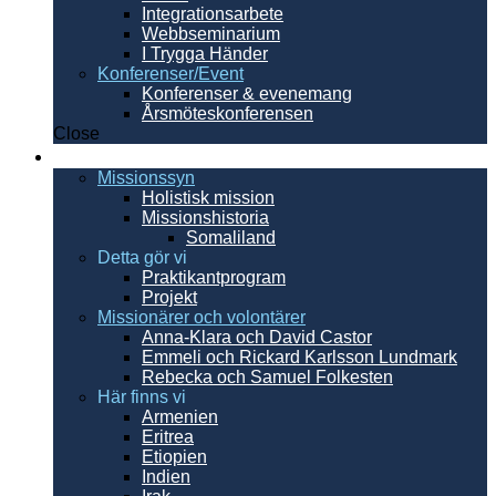
Integrationsarbete
Webbseminarium
I Trygga Händer
Konferenser/Event
Konferenser & evenemang
Årsmöteskonferensen
Close
Internationellt
Missionssyn
Holistisk mission
Missionshistoria
Somaliland
Detta gör vi
Praktikantprogram
Projekt
Missionärer och volontärer
Anna-Klara och David Castor
Emmeli och Rickard Karlsson Lundmark
Rebecka och Samuel Folkesten
Här finns vi
Armenien
Eritrea
Etiopien
Indien