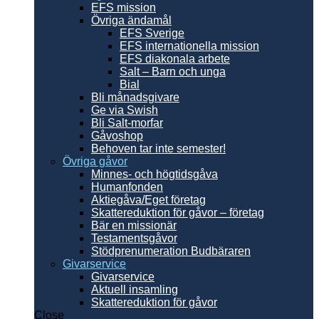
EFS mission
Övriga ändamål
EFS Sverige
EFS internationella mission
EFS diakonala arbete
Salt – Barn och unga
Bial
Bli månadsgivare
Ge via Swish
Bli Salt-morfar
Gåvoshop
Behoven tar inte semester!
Övriga gåvor
Minnes- och högtidsgåva
Humanfonden
Aktiegåva/Eget företag
Skattereduktion för gåvor – företag
Bär en missionär
Testamentsgåvor
Stödprenumeration Budbäraren
Givarservice
Givarservice
Aktuell insamling
Skattereduktion för gåvor
Close