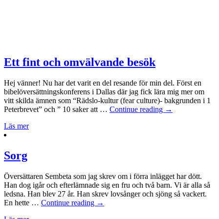
Ett fint och omvälvande besök
Hej vänner! Nu har det varit en del resande för min del. Först en
bibelöversättningskonferens i Dallas där jag fick lära mig mer om
vitt skilda ämnen som “Rädslo-kultur (fear culture)- bakgrunden i 1
Peterbrevet” och ” 10 saker att …
Continue reading
→
Läs mer
Sorg
Översättaren Sembeta som jag skrev om i förra inlägget har dött.
Han dog igår och efterlämnade sig en fru och två barn. Vi är alla så
ledsna. Han blev 27 år. Han skrev lovsånger och sjöng så vackert.
En hette …
Continue reading
→