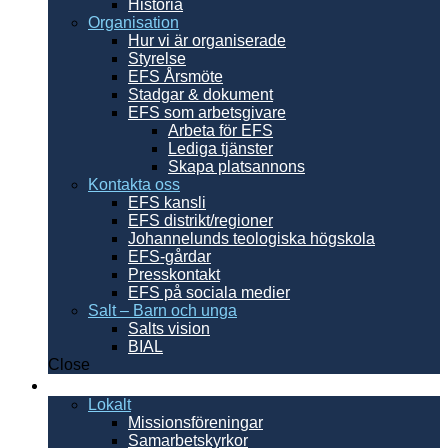
Historia
Organisation
Hur vi är organiserade
Styrelse
EFS Årsmöte
Stadgar & dokument
EFS som arbetsgivare
Arbeta för EFS
Lediga tjänster
Skapa platsannons
Kontakta oss
EFS kansli
EFS distrikt/regioner
Johannelunds teologiska högskola
EFS-gårdar
Presskontakt
EFS på sociala medier
Salt – Barn och unga
Salts vision
BIAL
Close
Sverige
Lokalt
Missionsföreningar
Samarbetskyrkor