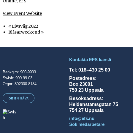
Online
,
EFS
View Event Website
«
Livsväg 2022
Blåsarweekend
»
Kontakta EFS kansli
Tel: 018–430 25 00
Bankgiro: 900-9903
Postadress:
Swish: 900 99 03
Box 23001
Orgnr: 802000-8184
750 23 Uppsala
Besöksadress:
GE EN GÅVA
Heidenstamsgatan 75
754 27 Uppsala
info@efs.nu
Sök medarbetare