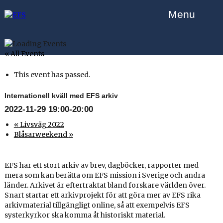
Menu
« All Events
This event has passed.
Internationell kväll med EFS arkiv
2022-11-29 19:00
-
20:00
«
Livsväg 2022
Blåsarweekend
»
EFS har ett stort arkiv av brev, dagböcker, rapporter med
mera som kan berätta om EFS mission i Sverige och andra
länder. Arkivet är eftertraktat bland forskare världen över.
Snart startar ett arkivprojekt för att göra mer av EFS rika
arkivmaterial tillgängligt online, så att exempelvis EFS
systerkyrkor ska komma åt historiskt material.