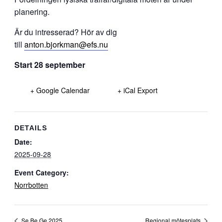
planering.
Är du intresserad? Hör av dig
till
anton.bjorkman@efs.nu
Start 28 september
+ Google Calendar
+ iCal Export
DETAILS
Date:
2025-09-28
Event Category:
Norrbotten
Se Be Ge 2025
Regional mötesplats