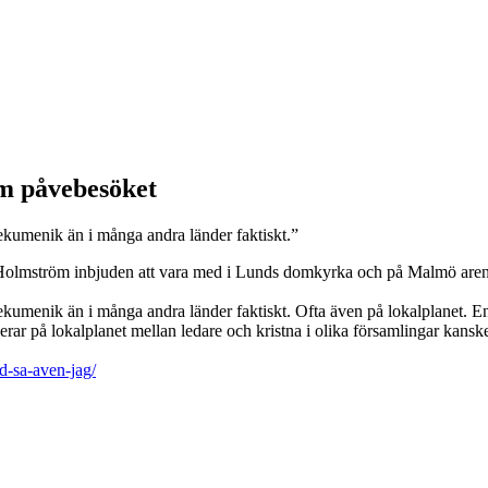
er
Ge en gåva
m påvebesöket
 ekumenik än i många andra länder faktiskt.”
 Holmström inbjuden att vara med i Lunds domkyrka och på Malmö aren
kumenik än i många andra länder faktiskt. Ofta även på lokalplanet. En s
gerar på lokalplanet mellan ledare och kristna i olika församlingar kans
d-sa-aven-jag/