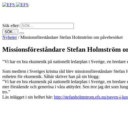
EFS
Sverige
Internationellt
Resurs
Sök efter:
Nyheter
/
Missionsföreståndare Stefan Holmström om påvebesöket
Missionsföreståndare Stefan Holmström o
”Vi har en bra ekumenik på nationellt ledarplan i Sverige, en bredare
Som medlem i Sveriges kristna råd blev missionsföreståndare Stefan
enheten för ekumenik. Såhär skriver han på sin blogg:
”Vi har en bra ekumenik på nationellt ledarplan i Sverige, en bredare e
mer förstående och generösa i våra attityder. Sen tror jag det som fun
tro.”
Läs inlägget i sin helhet här:
http://stefanholmstrom.efs.nu/paven-i-lun