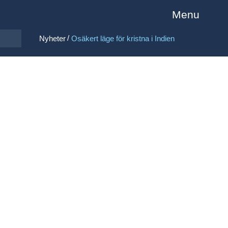
Menu
/
Nyheter
Osäkert läge för kristna i Indien