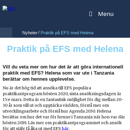
Menu
/
Nyheter
Praktik på EFS med Helena
Praktik på EFS med Helena
Vill du veta mer om hur det är att göra internationell
praktik med EFS? Helena som var ute i Tanzania
berättar om hennes upplevelse.
Nu är det hög tid att ansöka till EFS populära
praktikantprogram hösten 2020, sista ansökningsdagen är
15:e mars. Detta är en fantastisk möjlighet för dig mellan 20-
30 år som vill ut och upptäcka världen, förstå mer om
utvecklingsarbete och förstå hur Agenda 2030. Helena
berättar om hur det var för henne i Tanzania när hon var där
hösten 2019. Läs mer om praktikantprogrammet och ansök
för att själv få åka ut med EFS
här
.