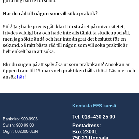
göra mig bättre förstådd.
Har du råd till någon som vill söka praktik?
Sök! Jag hade precis gått klart första året på universitetet,
trivdes väldigt bra och hade inte alls tänkt ta studieuppehåll,
men jag sökte ändå och har inte ångrat det beslutet för en
sekund. Så mitt bästa råd till någon som vill söka praktik är
helt enkelt bara att söka.
Blir du sugen på att själv åka ut som praktikant? Ansökan är
öppen fram till 15 mars och praktiken hålls i höst. Läs mer och
ansök
här
!
Kontakta EFS kansli
Tel: 018–430 25 00
Bankgiro: 900-9903
Postadress:
Swish: 900 99 03
Box 23001
Orgnr: 802000-8184
750 23 Uppsala