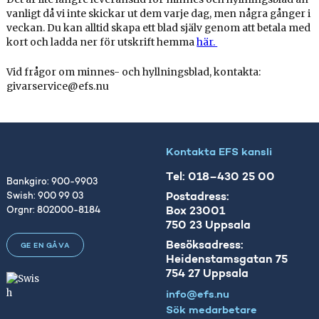
vanligt då vi inte skickar ut dem varje dag, men några gånger i
veckan. Du kan alltid skapa ett blad själv genom att betala med
kort och ladda ner för utskrift hemma
här.
Vid frågor om minnes- och hyllningsblad, kontakta:
givarservice@efs.nu
Kontakta EFS kansli
Tel: 018–430 25 00
Bankgiro: 900-9903
Postadress:
Swish: 900 99 03
Box 23001
Orgnr: 802000-8184
750 23 Uppsala
Besöksadress:
GE EN GÅVA
Heidenstamsgatan 75
754 27 Uppsala
info@efs.nu
Sök medarbetare