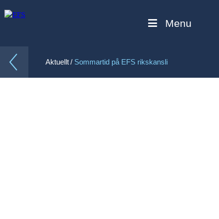
Menu
/
Aktuellt
Sommartid på EFS rikskansli