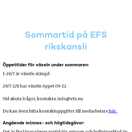
Sommartid på EFS
rikskansli
Öppettider för växeln under sommaren:
1-26/7 är växeln stängd
29/7-2/8 har växeln öppet 09-12
Vid akuta frågor, kontakta: info@efs.nu
Du kan även hitta kontaktuppgifter till medarbetare
här.
Angående minnes- och högtidsgåvor:
Det är lite längre leveranstid för minnes och hyllningsblad än