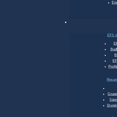
Eti
EFS 
E
Bud
B
EF
Profi
Resur
Grupp
Sänd
Styrel