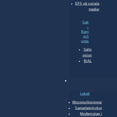
EFS på sociala
medier
Salt
–
Barn
och
unga
Salts
vision
BIAL
Lokalt
Missionsföreningar
Samarbetskyrkor
Medlemskap i