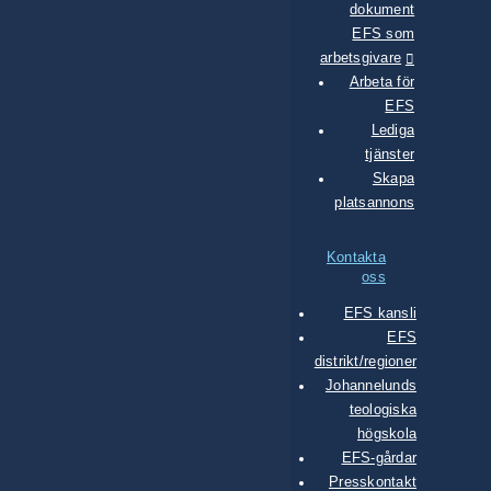
dokument
EFS som
arbetsgivare
Arbeta för
EFS
Lediga
tjänster
Skapa
platsannons
Kontakta
oss
EFS kansli
EFS
distrikt/regioner
Johannelunds
teologiska
högskola
EFS-gårdar
Presskontakt