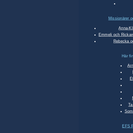
Missionärer o
Anna-Kl
Emmeli och Rickar
Rebecka o
Här fi
Ar
E
Ta
Soma
EFS 