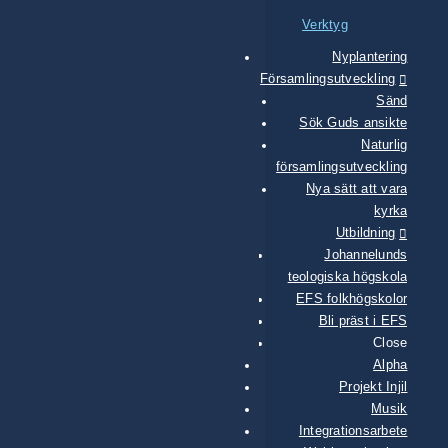
Verktyg
Nyplantering
Församlingsutveckling
Sänd
Sök Guds ansikte
Naturlig
församlingsutveckling
Nya sätt att vara
kyrka
Utbildning
Johannelunds
teologiska högskola
EFS folkhögskolor
Bli präst i EFS
Close
Alpha
Projekt Injil
Musik
Integrationsarbete