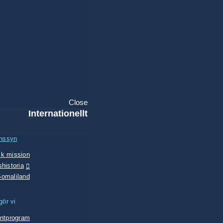
Close
Internationellt
onssyn
sk mission
historia
Somaliland
gör vi
antprogram