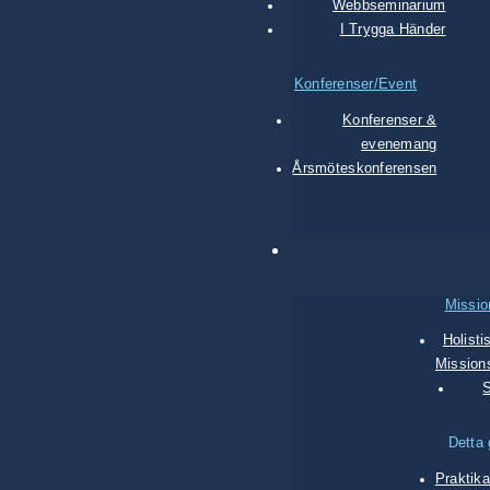
Webbseminarium
I Trygga Händer
Konferenser/Event
Konferenser &
evenemang
Årsmöteskonferensen
Missi
Holisti
Missions
Detta 
Praktik