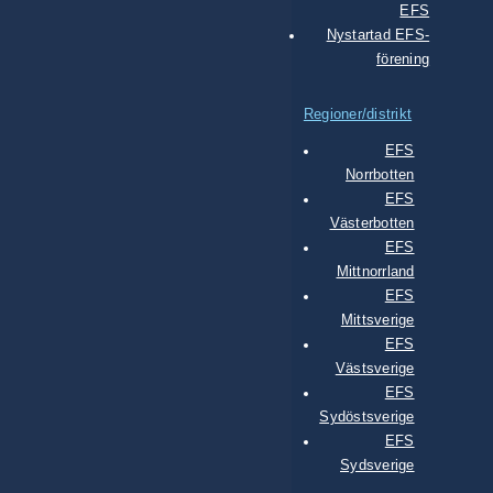
EFS
Nystartad EFS-
förening
Regioner/distrikt
EFS
Norrbotten
EFS
Västerbotten
EFS
Mittnorrland
EFS
Mittsverige
EFS
Västsverige
EFS
Sydöstsverige
EFS
Sydsverige