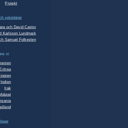
Projekt
ch volontärer
ara och David Castor
d Karlsson Lundmark
ch Samuel Folkesten
nns vi
menien
Eritrea
tiopien
Indien
Irak
Malawi
nzania
liland
Reser