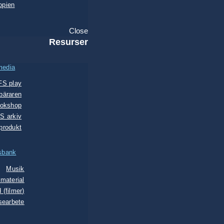
opien
Close
Resurser
media
FS play
bäraren
okshop
S arkiv
lprodukt
sbank
Musik
material
 (filmer)
searbete