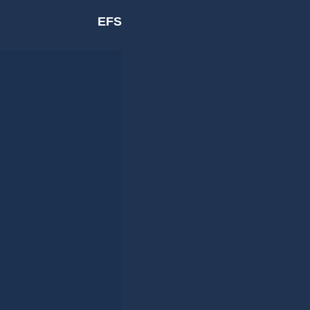
EFS
Sök
efter: