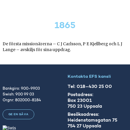
1865
De första missionärerna – C J Carlsson, P E Kjellberg och L J
Lange – avskiljs för sina uppdrag.
Kontakta EFS kansli
Tel: 018–430 25 00
Bankgiro: 900-9903
Postadress:
Swish: 900 99 03
Box 23001
Orgnr: 802000-8184
750 23 Uppsala
Besöksadress:
GE EN GÅVA
Heidenstamsgatan 75
754 27 Uppsala