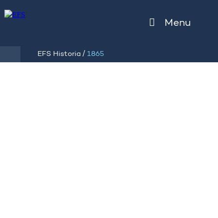
Menu
/
EFS Historia
1865