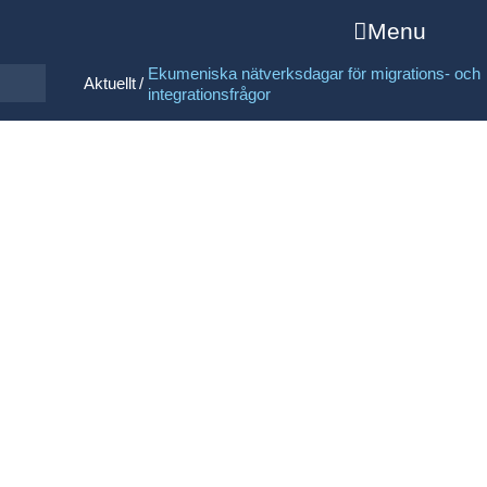
Menu
Ekumeniska nätverksdagar för migrations- och
/
Aktuellt
integrationsfrågor