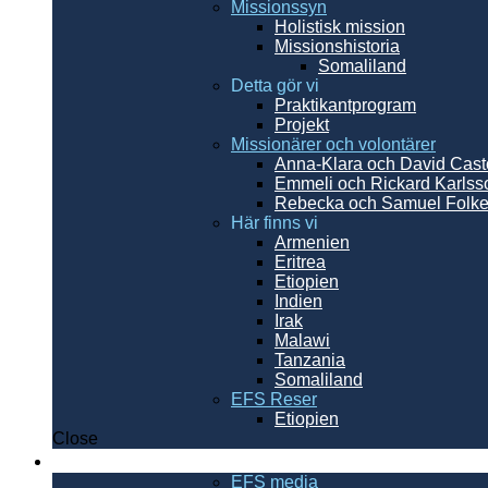
Missionssyn
Holistisk mission
Missionshistoria
Somaliland
Detta gör vi
Praktikantprogram
Projekt
Missionärer och volontärer
Anna-Klara och David Cast
Emmeli och Rickard Karls
Rebecka och Samuel Folke
Här finns vi
Armenien
Eritrea
Etiopien
Indien
Irak
Malawi
Tanzania
Somaliland
EFS Reser
Etiopien
Close
Resurser
EFS media