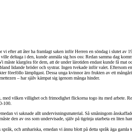
ör vi efter att åter ha framlagt saken inför Herren en söndag i slutet a
ville deltaga i den, kunde anmäla sig hos oss: Redan samma dag kommo d
 Vi måste klargöra för dem, att de under lärotiden endast kunde få mat o
n bland lidande bröder och systrar. Ingen tvekade inför valet. Eftersom 
nkter föreföllo lämpligast. Dessa unga kvinnor äro frukten av ett mångår
mettezen – har själv kämpat sig igenom många hinder.
, med vilken villighet och frimodighet flickorna togo itu med arbete. R
80-100.
, emedan vi saknade allt undervisningsmaterial. Så småningom ånskaff
a måste den av oss som undervisade, själv på tigrinja utarbeta en liten
 språk, och amhariska, emedan vi ännu blott på detta språk äga gamla te