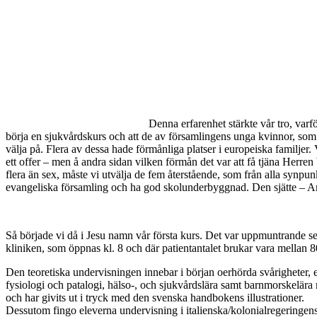
Denna erfarenhet stärkte vår tro, varf
börja en sjukvårdskurs och att de av församlingens unga kvinnor, som 
välja på. Flera av dessa hade förmånliga platser i europeiska familjer.
ett offer – men å andra sidan vilken förmån det var att få tjäna Herre
flera än sex, måste vi utvälja de fem återstående, som från alla synpu
evangeliska församling och ha god skolunderbyggnad. Den sjätte – A
Så började vi då i Jesu namn vår första kurs. Det var uppmuntrande se
kliniken, som öppnas kl. 8 och där patientantalet brukar vara mellan 
Den teoretiska undervisningen innebar i början oerhörda svårigheter
fysiologi och patalogi, hälso-, och sjukvårdslära samt barnmorskelär
och har givits ut i tryck med den svenska handbokens illustrationer.
Dessutom fingo eleverna undervisning i italienska/kolonialregeringens