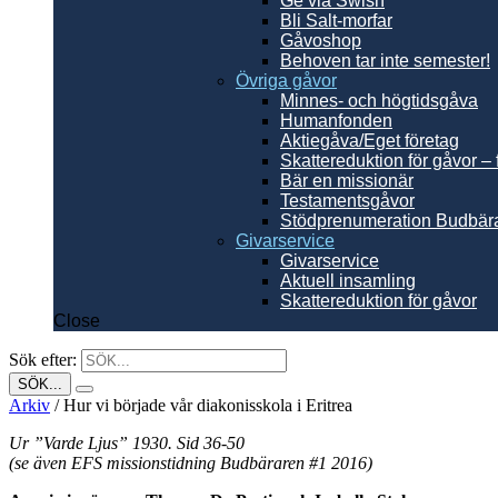
Ge via Swish
Bli Salt-morfar
Gåvoshop
Behoven tar inte semester!
Övriga gåvor
Minnes- och högtidsgåva
Humanfonden
Aktiegåva/Eget företag
Skattereduktion för gåvor – 
Bär en missionär
Testamentsgåvor
Stödprenumeration Budbär
Givarservice
Givarservice
Aktuell insamling
Skattereduktion för gåvor
Close
Sök efter:
Arkiv
/
Hur vi började vår diakonisskola i Eritrea
Ur ”Varde Ljus” 1930. Sid 36-50
(se även EFS missionstidning Budbäraren #1 2016)