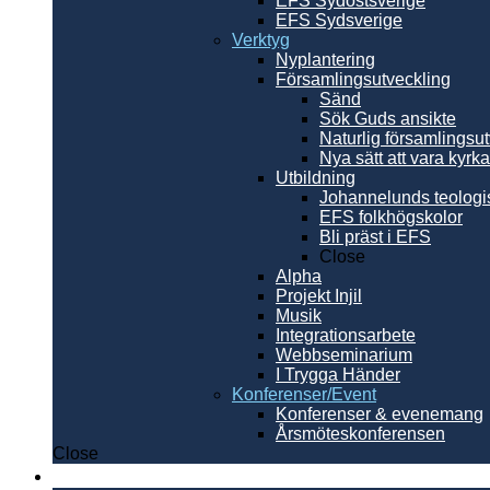
EFS Sydöstsverige
EFS Sydsverige
Verktyg
Nyplantering
Församlingsutveckling
Sänd
Sök Guds ansikte
Naturlig församlingsu
Nya sätt att vara kyrka
Utbildning
Johannelunds teologi
EFS folkhögskolor
Bli präst i EFS
Close
Alpha
Projekt Injil
Musik
Integrationsarbete
Webbseminarium
I Trygga Händer
Konferenser/Event
Konferenser & evenemang
Årsmöteskonferensen
Close
Internationellt