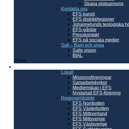
Skapa platsannons
Kontakta oss
EFS kansli
EFS distrikt/regioner
Johannelunds teologiska h
EFS-gårdar
Presskontakt
EFS på sociala medier
Salt – Barn och unga
Salts vision
BIAL
Close
Sverige
Lokalt
Missionsföreningar
Samarbetskyrkor
Medlemskap i EFS
Nystartad EFS-förening
Regioner/distrikt
EFS Norrbotten
EFS Västerbotten
EFS Mittnorrland
EFS Mittsverige
EFS Västsverige