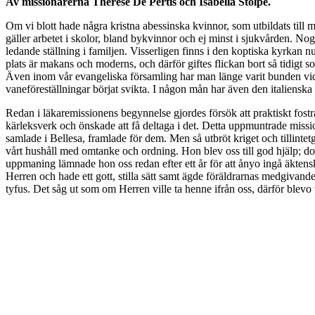
Av missionärerna Therese De Pertis och Isabella Stolpe.
Om vi blott hade några kristna abessinska kvinnor, som utbildats till m
gäller arbetet i skolor, bland bykvinnor och ej minst i sjukvården. No
ledande ställning i familjen. Visserligen finns i den koptiska kyrkan
plats är makans och moderns, och därför giftes flickan bort så tidigt 
Även inom vår evangeliska församling har man länge varit bunden vid
vaneföreställningar börjat svikta. I någon mån har även den italienska
Redan i läkaremissionens begynnelse gjordes försök att praktiskt fostra
kärleksverk och önskade att få deltaga i det. Detta uppmuntrade mission
samlade i Bellesa, framlade för dem. Men så utbröt kriget och tillintetg
vårt hushåll med omtanke och ordning. Hon blev oss till god hjälp; do
uppmaning lämnade hon oss redan efter ett år för att ånyo ingå äktenska
Herren och hade ett gott, stilla sätt samt ägde föräldrarnas medgivande 
tyfus. Det såg ut som om Herren ville ta henne ifrån oss, därför blevo 