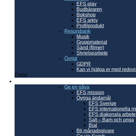
EFS play
Budbäraren
Bokshop
EFS arkiv
Profilprodukt
Resursbank
Musik
Gruppmaterial
Sänd (filmer)
Styrelsearbete
Övrigt
GDPR
Kan vi hjälpa er med redov
Close
Ge en gåva
Ge en gåva
EFS mission
Övriga ändamål
EFS Sverige
EFS internationella m
EFS diakonala arbete
Salt – Barn och unga
Bial
Bli månadsgivare