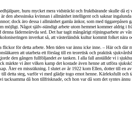
edhjälpare, huru mycket mera vidsträckt och fruktbärande skulle då ej vå
g är den abessinska kvinnan i allmänhet intelligent och saknar ingalunda
 nunnor; dock äro dessa i allmänhet gamla änkor, som med tiggarepåsen 
som möjligt. Något själv-ständigt arbete utom hemmet kommer aldrig i fr
 denna fäderneärvda sed. Det har tagit mångårigt röjningsarbete av vå
 koloniseringen inverkat så, att västerländsk kultur kommit folket nära 
 flickor för detta arbete. Men tiden var ännu icke inne. – Här och där m
släkaren att utarbeta ett förslag till en teoretisk och praktisk sjukvård
jorde den gången fullföljandet av tanken. I alla fall anställde vi i sjuk
ck märkte vi åter vilken kamp det kostade även henne att utföra sjuksk
p. Åter en missräkning. I slutet av år 1922 kom Ellen, dotter till en av 
till detta steg, varför vi med glädje togo emot henne. Kärleksfullt och tål
vi tacksamma då hon tillfrisknade, och hon var då som det syntes ännu me