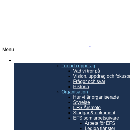
Menu
EFS
Tro och uppdrag
Vad vi tror på
Vision, uppdrag och fokus
Frågor och svar
Historia
Organisation
Hur vi är organiserade
Styrelse
EFS Årsmöte
Stadgar & dokument
EFS som arbetsgivare
Arbeta för EFS
Lediga tjänster