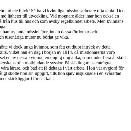
rt arbete blivit! Så ha vi kvinnliga missionsarbetare ofta tänkt. Detta
 möjligheter till utveckling. Vid mognare ålder intar hon också en
gå från hus till hus och som avsky regelbundet arbete. Men kvinnans
åga.
ra banbrytande missionärer, innan dessa fördomar och
och tusenåriga murar nu börjat ge vika.
ötte vi dock unga kvinnor, som fått ett djupt intryck av detta
skurs, vilket han en dag i början av 1914, då missionärerna voro
huset en av dessa kvinnor, en duglig ung änka, som under flera år skött
öterskans ofta motbjudande sysslor. På släktingarnas enträgna
våra lärare, och bad att få deltaga i vårt arbete. Hon var avgjord för
igt skötte hon sin uppgift, tills hon själv insjuknade i en svårartad
r skickliggjord för sitt kall.