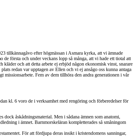
v 1923 tillkännagåvo efter högmässan i Asmara kyrka, att vi ämnade
e första och under veckans lopp så många, att vi hade ett tiotal att
ch kläder och att detta arbete ej erbjöd någon ekonomisk vinst, snarare
en plats redan var upptagen av Ellen och vi ej ansågo oss kunna antaga
igt missionsarbete. Fem av dem tillhöra den andra generationen i vår
edan kl. 6 voro de i verksamhet med rengöring och förberedelser för
ades dock åskådningsmaterial. Men i sådana ämnen som anatomi,
 handledning i ämnet. Barnmorskeläran kompletterades så småningom
stamentet. För att fördjupa deras insikt i kristendomens sanningar,