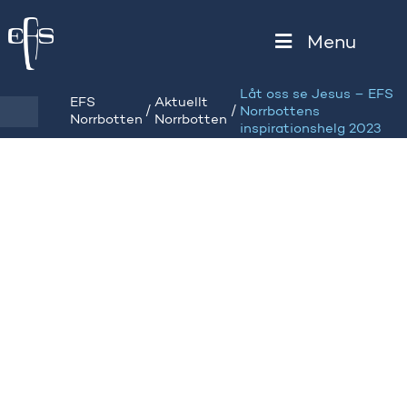
Menu
Låt oss se Jesus – EFS
EFS
Aktuellt
/
/
Norrbottens
Norrbotten
Norrbotten
inspirationshelg 2023