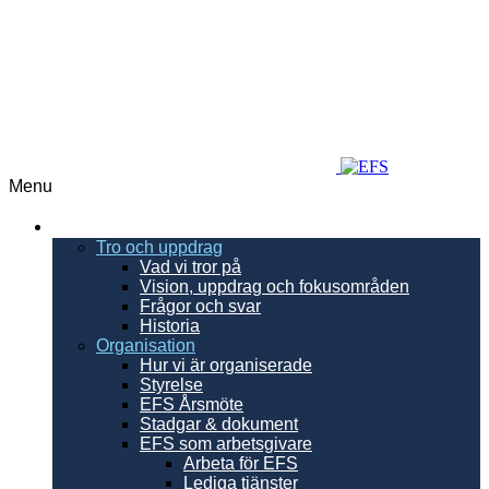
Menu
EFS
Tro och uppdrag
Vad vi tror på
Vision, uppdrag och fokusområden
Frågor och svar
Historia
Organisation
Hur vi är organiserade
Styrelse
EFS Årsmöte
Stadgar & dokument
EFS som arbetsgivare
Arbeta för EFS
Lediga tjänster