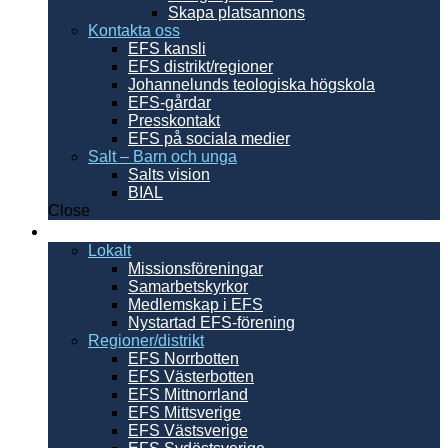
Skapa platsannons
Kontakta oss
EFS kansli
EFS distrikt/regioner
Johannelunds teologiska högskola
EFS-gårdar
Presskontakt
EFS på sociala medier
Salt – Barn och unga
Salts vision
BIAL
Close
Sverige
Lokalt
Missionsföreningar
Samarbetskyrkor
Medlemskap i EFS
Nystartad EFS-förening
Regioner/distrikt
EFS Norrbotten
EFS Västerbotten
EFS Mittnorrland
EFS Mittsverige
EFS Västsverige