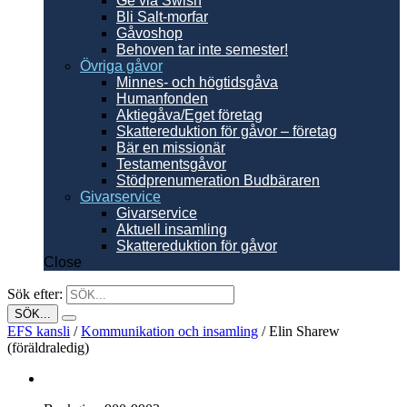
Ge via Swish
Bli Salt-morfar
Gåvoshop
Behoven tar inte semester!
Övriga gåvor
Minnes- och högtidsgåva
Humanfonden
Aktiegåva/Eget företag
Skattereduktion för gåvor – företag
Bär en missionär
Testamentsgåvor
Stödprenumeration Budbäraren
Givarservice
Givarservice
Aktuell insamling
Skattereduktion för gåvor
Close
Sök efter:
EFS kansli
/
Kommunikation och insamling
/
Elin Sharew
(föräldraledig)