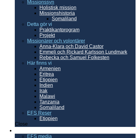
Missionssyn
Holistisk mission
Missionshistoria
Somaliland
Detta gör vi
Praktikantprogram
Projekt
Missionärer och volontärer
Anna-Klara och David Castor
Emmeli och Rickard Karlsson Lundmark
Rebecka och Samuel Folkesten
Här finns vi
Armenien
Eritrea
Etiopien
Indien
Irak
Malawi
Tanzania
Somaliland
EFS Reser
Etiopien
Close
Resurser
EFS media