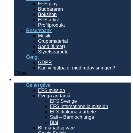
EFS play
Budbäraren
Bokshop
EFS arkiv
Profilprodukt
Resursbank
Musik
Gruppmaterial
Sänd (filmer)
Styrelsearbete
Övrigt
GDPR
Kan vi hjälpa er med redovisningen?
Close
Ge en gåva
Ge en gåva
EFS mission
Övriga ändamål
EFS Sverige
EFS internationella mission
EFS diakonala arbete
Salt – Barn och unga
Bial
Bli månadsgivare