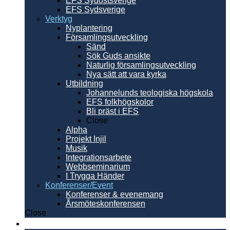
EFS Sydöstsverige
EFS Sydsverige
Verktyg
Nyplantering
Församlingsutveckling
Sänd
Sök Guds ansikte
Naturlig församlingsutveckling
Nya sätt att vara kyrka
Utbildning
Johannelunds teologiska högskola
EFS folkhögskolor
Bli präst i EFS
Close
Alpha
Projekt Injil
Musik
Integrationsarbete
Webbseminarium
I Trygga Händer
Konferenser/Event
Konferenser & evenemang
Årsmöteskonferensen
Close
Internationellt