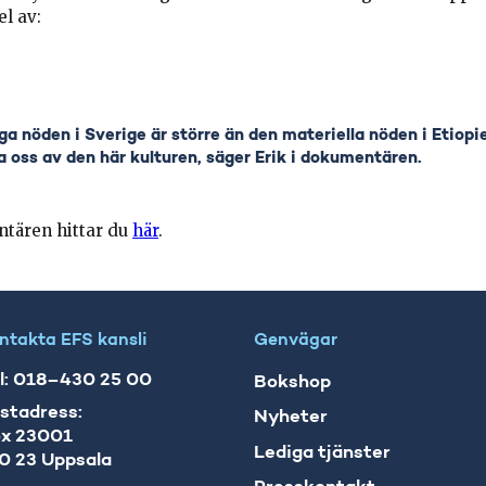
el av:
ga nöden i Sverige är större än den materiella nöden i Etiop
ra oss av den här kulturen, säger Erik i dokumentären.
ntären hittar du
här
.
ntakta EFS kansli
Genvägar
l: 018–430 25 00
Bokshop
stadress:
Nyheter
x 23001
Lediga tjänster
0 23 Uppsala