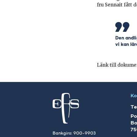
fru Sennait fått d
Den andli
vi kan lä
Länk till dokume
Ko
Te
Po
Bo
75
Bankgiro: 900-9903