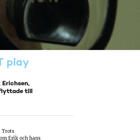
T play
 Erichsen,
lyttade till
. Trots
som Erik och hans