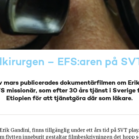
lkirurgen – EFS:aren på SV
av mars publicerades dokumentärfilmen om Erik
S missionär, som efter 30 års tjänst i Sverige f
Etiopien för att tjänstgöra där som läkare.
Erik Gandini, finns tillgänglig under ett års tid på SVT play
 flytten inneburit gestaltar filmbeskrivningen det hopp 