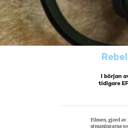
Rebel
I början 
tidigare EF
Filmen, gjord av 
utmaningarna som