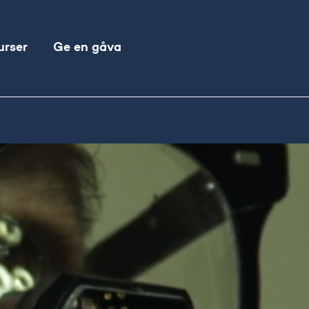
Sök
urser
Ge en gåva
efter: