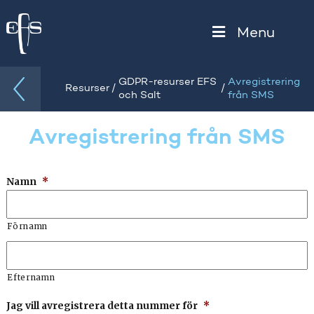
Menu
GDPR-resurser EFS
Avregistrering
/
/
Resurser
och Salt
från SMS
Avregistrering från SMS
Namn
*
Förnamn
Efternamn
Jag vill avregistrera detta nummer för
*