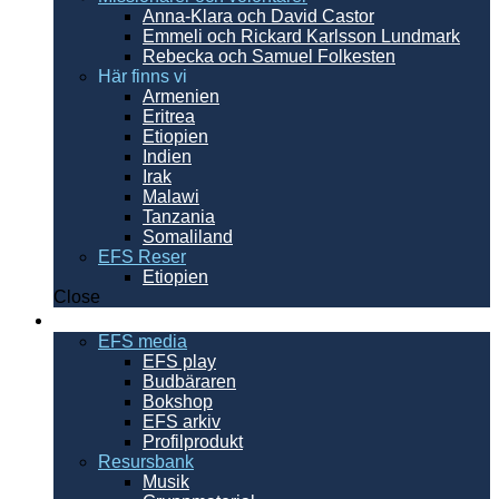
Anna-Klara och David Castor
Emmeli och Rickard Karlsson Lundmark
Rebecka och Samuel Folkesten
Här finns vi
Armenien
Eritrea
Etiopien
Indien
Irak
Malawi
Tanzania
Somaliland
EFS Reser
Etiopien
Close
Resurser
EFS media
EFS play
Budbäraren
Bokshop
EFS arkiv
Profilprodukt
Resursbank
Musik