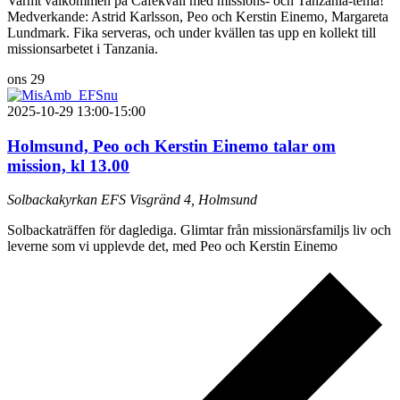
Varmt välkommen på Cafékväll med missions- och Tanzania-tema!
Medverkande: Astrid Karlsson, Peo och Kerstin Einemo, Margareta
Lundmark. Fika serveras, och under kvällen tas upp en kollekt till
missionsarbetet i Tanzania.
ons
29
2025-10-29 13:00
-
15:00
Holmsund, Peo och Kerstin Einemo talar om
mission, kl 13.00
Solbackakyrkan EFS
Visgränd 4, Holmsund
Solbackaträffen för daglediga. Glimtar från missionärsfamiljs liv och
leverne som vi upplevde det, med Peo och Kerstin Einemo