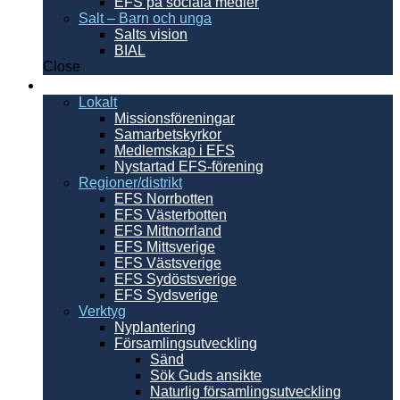
EFS på sociala medier
Salt – Barn och unga
Salts vision
BIAL
Close
Sverige
Lokalt
Missionsföreningar
Samarbetskyrkor
Medlemskap i EFS
Nystartad EFS-förening
Regioner/distrikt
EFS Norrbotten
EFS Västerbotten
EFS Mittnorrland
EFS Mittsverige
EFS Västsverige
EFS Sydöstsverige
EFS Sydsverige
Verktyg
Nyplantering
Församlingsutveckling
Sänd
Sök Guds ansikte
Naturlig församlingsutveckling