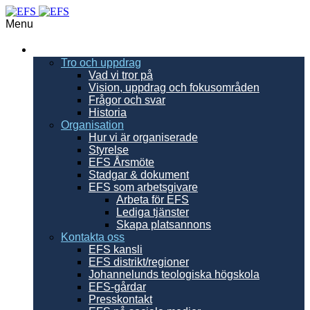
Menu
EFS
Tro och uppdrag
Vad vi tror på
Vision, uppdrag och fokusområden
Frågor och svar
Historia
Organisation
Hur vi är organiserade
Styrelse
EFS Årsmöte
Stadgar & dokument
EFS som arbetsgivare
Arbeta för EFS
Lediga tjänster
Skapa platsannons
Kontakta oss
EFS kansli
EFS distrikt/regioner
Johannelunds teologiska högskola
EFS-gårdar
Presskontakt