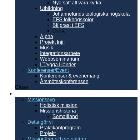
Nya sätt att vara kyrka
Utbildning
Johannelunds teologiska högskola
EFS folkhögskolor
Bli präst i EFS
Close
Alpha
Projekt Injil
Musik
Integrationsarbete
Webbseminarium
I Trygga Händer
Konferenser/Event
Konferenser & evenemang
Årsmöteskonferensen
Close
Internationellt
Missionssyn
Holistisk mission
Missionshistoria
Somaliland
Detta gör vi
Praktikantprogram
Projekt
Missionärer och volontärer