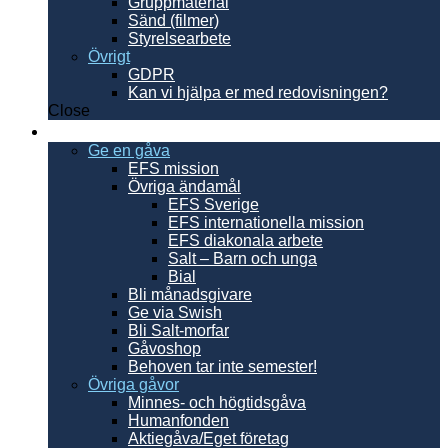
Gruppmaterial
Sänd (filmer)
Styrelsearbete
Övrigt
GDPR
Kan vi hjälpa er med redovisningen?
Close
Ge en gåva
Ge en gåva
EFS mission
Övriga ändamål
EFS Sverige
EFS internationella mission
EFS diakonala arbete
Salt – Barn och unga
Bial
Bli månadsgivare
Ge via Swish
Bli Salt-morfar
Gåvoshop
Behoven tar inte semester!
Övriga gåvor
Minnes- och högtidsgåva
Humanfonden
Aktiegåva/Eget företag