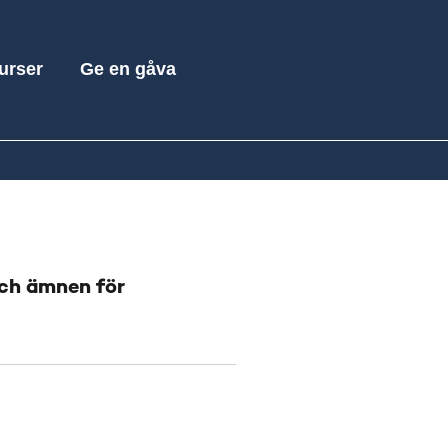
Sök
urser
Ge en gåva
efter:
och ämnen för