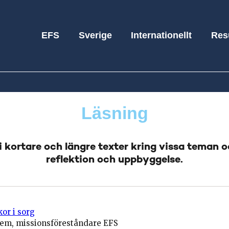
EFS
Sverige
Internationellt
Res
Läsning
i kortare och längre texter kring vissa teman 
reflektion och uppbyggelse.
or i sorg
hem, missionsföreståndare EFS