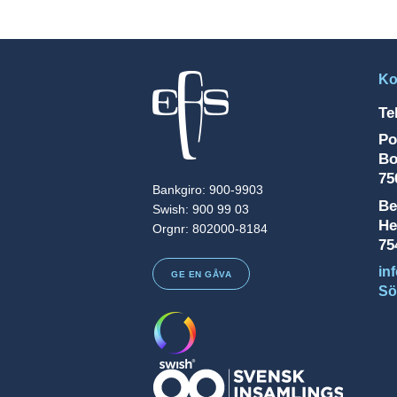
Ko
Te
Po
Bo
75
Bankgiro: 900-9903
Be
Swish: 900 99 03
He
Orgnr: 802000-8184
75
in
GE EN GÅVA
Sö