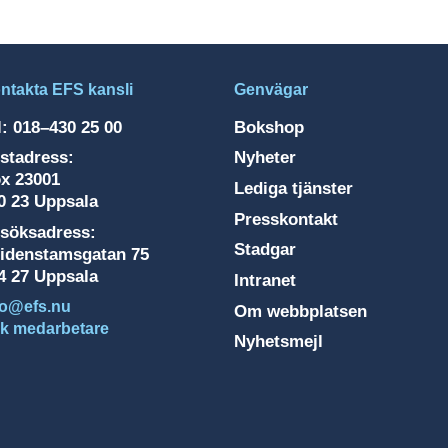
ntakta EFS kansli
Genvägar
l: 018–430 25 00
Bokshop
stadress:
Nyheter
x 23001
Lediga tjänster
0 23 Uppsala
Presskontakt
söksadress:
Stadgar
idenstamsgatan 75
4 27 Uppsala
Intranet
fo@efs.nu
Om webbplatsen
k medarbetare
Nyhetsmejl