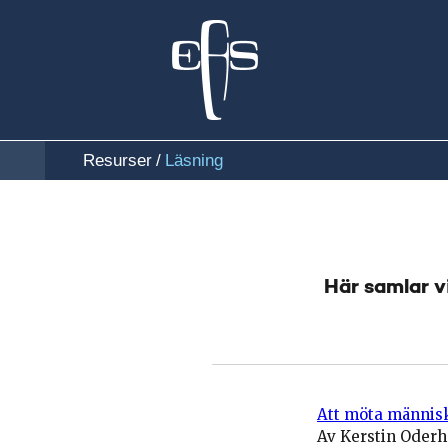
Resurser
Läsning
/
Här samlar v
Att möta människ
Av Kerstin Oder