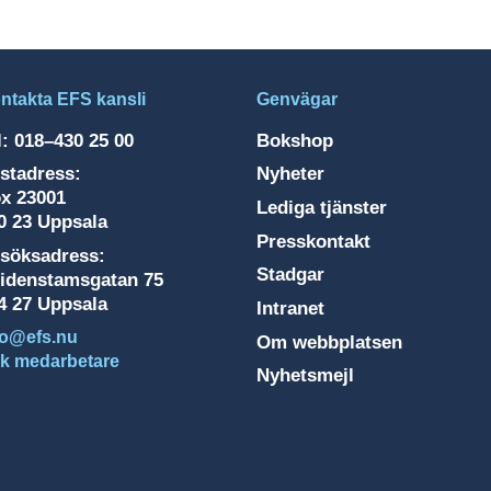
ntakta EFS kansli
Genvägar
l: 018–430 25 00
Bokshop
stadress:
Nyheter
x 23001
Lediga tjänster
0 23 Uppsala
Presskontakt
söksadress:
Stadgar
idenstamsgatan 75
4 27 Uppsala
Intranet
fo@efs.nu
Om webbplatsen
k medarbetare
Nyhetsmejl