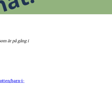
som är på gång i
otten/barn-i-