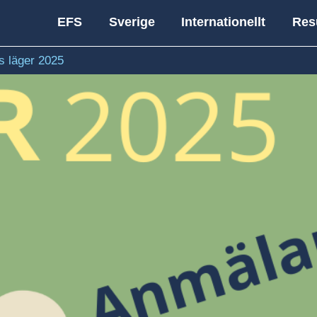
EFS
Sverige
Internationellt
Res
 läger 2025