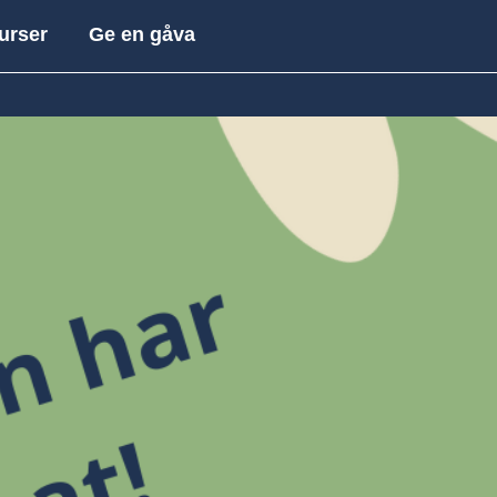
Sök
urser
Ge en gåva
efter: